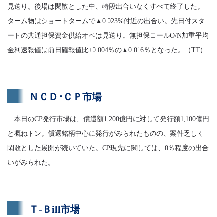
見送り。後場は閑散とした中、特段出合いなくすべて終了した。
ターム物はショートタームで▲0.023%付近の出合い。先日付スタ
ートの共通担保資金供給オペは見送り。無担保コールO/N加重平均
金利速報値は前日確報値比+0.004％の▲0.016％となった。（TT）
ＮＣＤ･ＣＰ市場
本日のCP発行市場は、償還額1,200億円に対して発行額1,100億円
と概ねトン。償還銘柄中心に発行がみられたものの、案件乏しく
閑散とした展開が続いていた。CP現先に関しては、0％程度の出合
いがみられた。
Ｔ-Ｂill市場