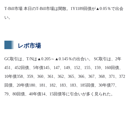
T-Bill市場 本日のT-Bill市場は閑散。1Y1189回債が▲0.05％で出会
い。
レポ市場
GC取引は、T/Nは▲0.205～▲0.145％の出合い。 SC取引は、2年
451、452回債、5年債145、147、149、152、155、159、160回債、
10年債358、359、360、361、362、365、366、367、368、371、372
回債、20年債180、181、182、183、183、185回債、30年債77、
79、80回債、40年債14、15回債等に引合いが多く見られた。