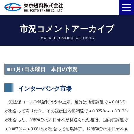
市況コメントアーカイブ
MARKET COMMENT ARCHIVES
■11月1日水曜日 本日の市況
インターバンク市場
無担保コールO/N金利はやや上昇。足許は地銀調達で▲0.013％
が出合って寄り付き。その後は国内勢調達で▲0.025％～▲0.012％
が出合った。9時20分の即日オペが見送られた後は、国内勢調達で
▲0.087％～▲0.001％が出合って前場終了。12時50分の即日オペも