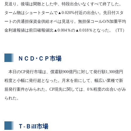
見送り。後場は閑散とした中、特段出合いなくすべて終了した。
ターム物はショートタームで▲0.020%付近の出合い。先日付スタ
ートの共通担保資金供給オペは見送り。無担保コールO/N加重平均
金利速報値は前日確報値比▲0.004％の▲0.018％となった。（TT）
ＮＣＤ･ＣＰ市場
本日のCP発行市場は、償還額900億円に対して発行額1,300億円
程度と小幅に発行超となった。月末を前にして、幅広い業種で新
規発行案件がみられた。CP現先に関しては、0％程度の出合いがみ
られた。
Ｔ-Ｂill市場