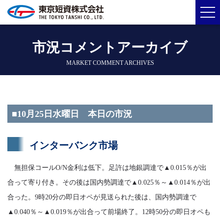
市況コメントアーカイブ
MARKET COMMENT ARCHIVES
■10月25日水曜日 本日の市況
インターバンク市場
無担保コールO/N金利は低下。足許は地銀調達で▲0.015％が出
合って寄り付き。その後は国内勢調達で▲0.025％～▲0.014％が出
合った。9時20分の即日オペが見送られた後は、国内勢調達で
▲0.040％～▲0.019％が出合って前場終了。12時50分の即日オペも