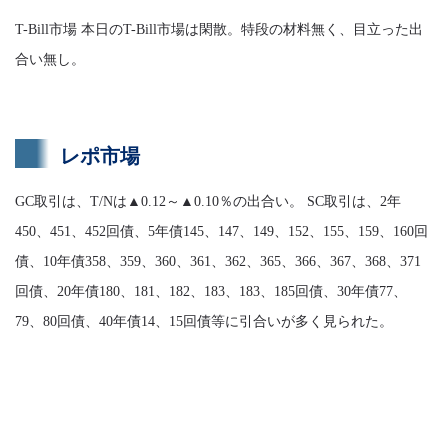
T-Bill市場 本日のT-Bill市場は閑散。特段の材料無く、目立った出
合い無し。
レポ市場
GC取引は、T/Nは▲0.12～▲0.10％の出合い。 SC取引は、2年
450、451、452回債、5年債145、147、149、152、155、159、160回
債、10年債358、359、360、361、362、365、366、367、368、371
回債、20年債180、181、182、183、183、185回債、30年債77、
79、80回債、40年債14、15回債等に引合いが多く見られた。