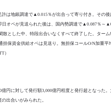
は地銀調達で▲0.015％が出合って寄り付き。その後は
の即日オペが見送られた後は、国内勢調達で▲0.087％～▲
閑散とした中、特段出合いなくすべて終了した。ターム物
通担保資金供給オペは見送り。無担保コールO/N加重平
TT）
0億円に対して発行額3,000億円程度と発行超となった
度の出合いがみられた。