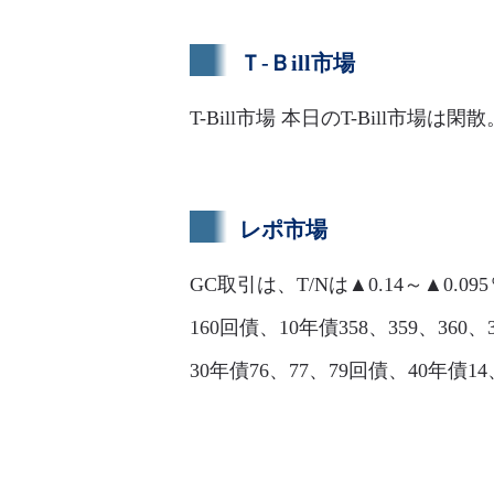
Ｔ-Ｂill市場
T-Bill市場 本日のT-Bill
レポ市場
GC取引は、T/Nは▲0.14～▲0.09
160回債、10年債358、359、360、
30年債76、77、79回債、40年