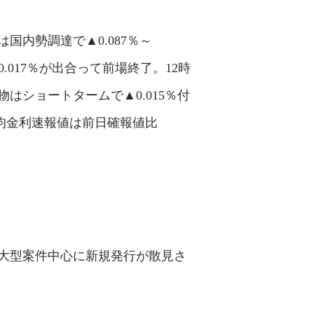
国内勢調達で▲0.087％～
0.017％が出合って前場終了。12時
はショートタームで▲0.015％付
均金利速報値は前日確報値比
。大型案件中心に新規発行が散見さ