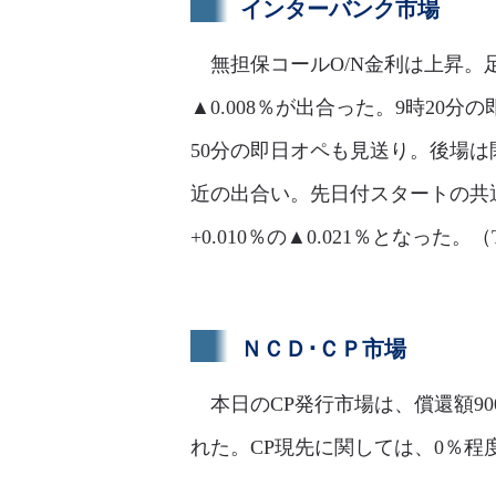
インターバンク市場
無担保コールO/N金利は上昇。足許
▲0.008％が出合った。9時20分
50分の即日オペも見送り。後場は
近の出合い。先日付スタートの共
+0.010％の▲0.021％となった。（
ＮＣＤ･ＣＰ市場
本日のCP発行市場は、償還額90
れた。CP現先に関しては、0％程