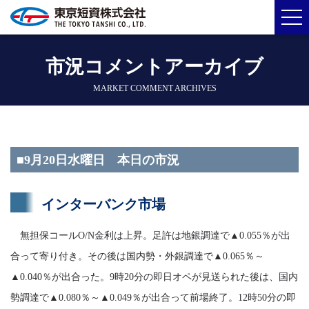
市況コメントアーカイブ
MARKET COMMENT ARCHIVES
■9月20日水曜日 本日の市況
インターバンク市場
無担保コールO/N金利は上昇。足許は地銀調達で▲0.055％が出
合って寄り付き。その後は国内勢・外銀調達で▲0.065％～
▲0.040％が出合った。9時20分の即日オペが見送られた後は、国内
勢調達で▲0.080％～▲0.049％が出合って前場終了。12時50分の即