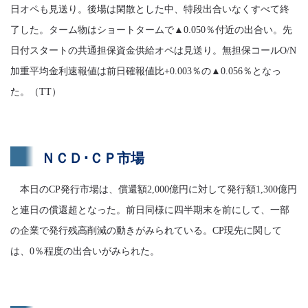
日オペも見送り。後場は閑散とした中、特段出合いなくすべて終
了した。ターム物はショートタームで▲0.050％付近の出合い。先
日付スタートの共通担保資金供給オペは見送り。無担保コールO/N
加重平均金利速報値は前日確報値比+0.003％の▲0.056％となっ
た。（TT）
ＮＣＤ･ＣＰ市場
本日のCP発行市場は、償還額2,000億円に対して発行額1,300億円
と連日の償還超となった。前日同様に四半期末を前にして、一部
の企業で発行残高削減の動きがみられている。CP現先に関して
は、0％程度の出合いがみられた。