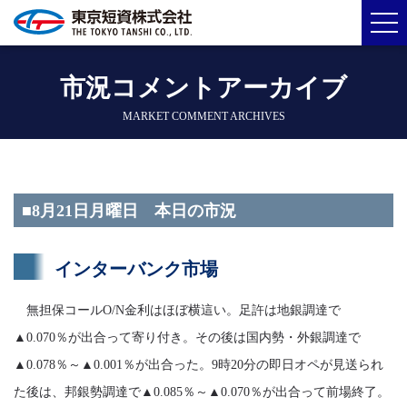
市況コメントアーカイブ
MARKET COMMENT ARCHIVES
■8月21日月曜日 本日の市況
インターバンク市場
無担保コールO/N金利はほぼ横這い。足許は地銀調達で
▲0.070％が出合って寄り付き。その後は国内勢・外銀調達で
▲0.078％～▲0.001％が出合った。9時20分の即日オペが見送られ
た後は、邦銀勢調達で▲0.085％～▲0.070％が出合って前場終了。