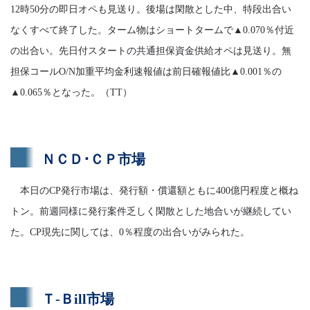
12時50分の即日オペも見送り。後場は閑散とした中、特段出合い
なくすべて終了した。ターム物はショートタームで▲0.070％付近
の出合い。先日付スタートの共通担保資金供給オペは見送り。無
担保コールO/N加重平均金利速報値は前日確報値比▲0.001％の
▲0.065％となった。（TT）
ＮＣＤ･ＣＰ市場
本日のCP発行市場は、発行額・償還額ともに400億円程度と概ね
トン。前週同様に発行案件乏しく閑散とした地合いが継続してい
た。CP現先に関しては、0％程度の出合いがみられた。
Ｔ-Ｂill市場