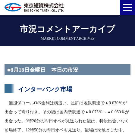
市況コメントアーカイブ
MARKET COMMENT ARCHIVES
■8月18日金曜日 本日の市況
インターバンク市場
無担保コールO/N金利は横這い。足許は地銀調達で▲0.070％が
出合って寄り付き。その後は国内勢調達で▲0.075％～▲0.050％が
出合った。9時20分の即日オペが見送られた後は、特段出合いなく
前場終了。12時50分の即日オペも見送り。後場は閑散とした中、