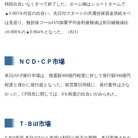
特段出合いなくすべて終了した。ターム物はショートタームで
▲0.003％付近の出合い。先日付スタートの共通担保資金供給オペ
は見送り。無担保コールO/N加重平均金利速報値は前日確報値比
±0.000％の▲0.064％となった。（KO）
ＮＣＤ･ＣＰ市場
本日のCP発行市場は、償還額300億円程度に対して発行額500億円
程度と僅かに発行超となった。前営業日同様に、発行案件は少な
かった。CP現先に関しては、0％程度の出合いがみられた。
Ｔ-Ｂill市場
T-Bill市場 本日のTビル市場は利回り低下の展開。本日実施された