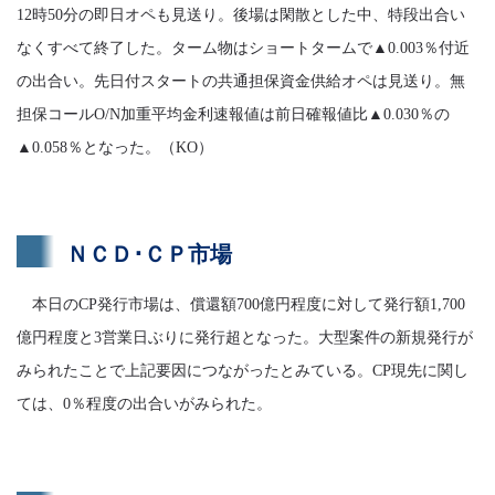
12時50分の即日オペも見送り。後場は閑散とした中、特段出合い
なくすべて終了した。ターム物はショートタームで▲0.003％付近
の出合い。先日付スタートの共通担保資金供給オペは見送り。無
担保コールO/N加重平均金利速報値は前日確報値比▲0.030％の
▲0.058％となった。（KO）
ＮＣＤ･ＣＰ市場
本日のCP発行市場は、償還額700億円程度に対して発行額1,700
億円程度と3営業日ぶりに発行超となった。大型案件の新規発行が
みられたことで上記要因につながったとみている。CP現先に関し
ては、0％程度の出合いがみられた。