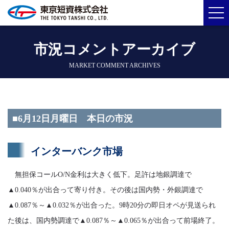
市況コメントアーカイブ
MARKET COMMENT ARCHIVES
■6月12日月曜日 本日の市況
インターバンク市場
無担保コールO/N金利は大きく低下。足許は地銀調達で
▲0.040％が出合って寄り付き。その後は国内勢・外銀調達で
▲0.087％～▲0.032％が出合った。9時20分の即日オペが見送られ
た後は、国内勢調達で▲0.087％～▲0.065％が出合って前場終了。