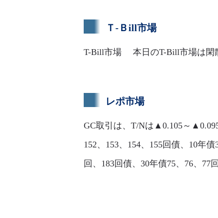
Ｔ-Ｂill市場
T-Bill市場 本日のT-Bill市場
レポ市場
GC取引は、T/Nは▲0.105～▲0.0
152、153、154、155回債、10年債3
回、183回債、30年債75、76、