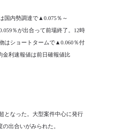
国内勢調達で▲0.075％～
0.059％が出合って前場終了。12時
はショートタームで▲0.060％付
均金利速報値は前日確報値比
行超となった。大型案件中心に発行
度の出合いがみられた。