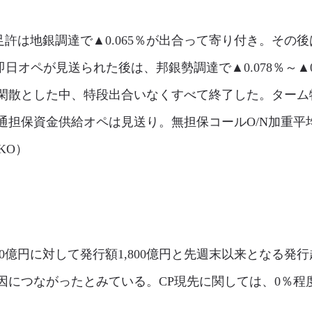
は地銀調達で▲0.065％が出合って寄り付き。その後は
の即日オペが見送られた後は、邦銀勢調達で▲0.078％～▲
閑散とした中、特段出合いなくすべて終了した。ターム物
通担保資金供給オペは見送り。無担保コールO/N加重平
。（KO）
0億円に対して発行額1,800億円と先週末以来となる発
因につながったとみている。CP現先に関しては、0％程