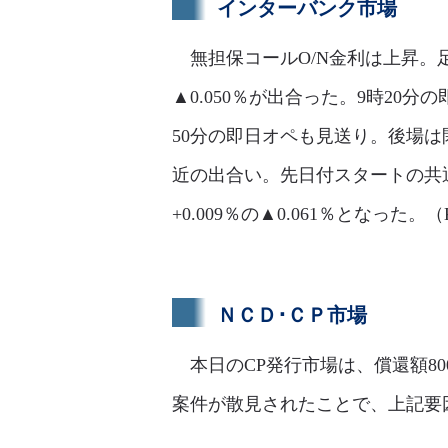
インターバンク市場
無担保コールO/N金利は上昇。足許
▲0.050％が出合った。9時20分
50分の即日オペも見送り。後場は
近の出合い。先日付スタートの共
+0.009％の▲0.061％となった
ＮＣＤ･ＣＰ市場
本日のCP発行市場は、償還額80
案件が散見されたことで、上記要