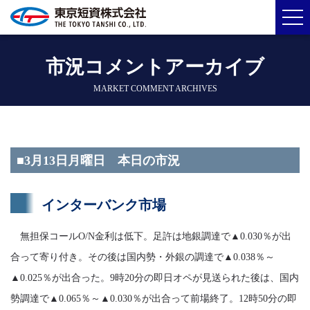
市況コメントアーカイブ
MARKET COMMENT ARCHIVES
■3月13日月曜日 本日の市況
インターバンク市場
無担保コールO/N金利は低下。足許は地銀調達で▲0.030％が出
合って寄り付き。その後は国内勢・外銀の調達で▲0.038％～
▲0.025％が出合った。9時20分の即日オペが見送られた後は、国内
勢調達で▲0.065％～▲0.030％が出合って前場終了。12時50分の即