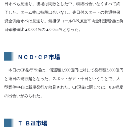
日オペも見送り。後場は閑散とした中、特段出合いなくすべて終
了した。ターム物は特段出合いなし。先日付スタートの共通担保
資金供給オペは見送り。無担保コールO/N加重平均金利速報値は前
日確報値比▲0.004％の▲0.033％となった。
ＮＣＤ･ＣＰ市場
本日のCP発行市場は、償還額1,900億円に対して発行額3,800億円
と連日の発行超となった。スポットが五・十日ということで、大
型案件中心に新規発行が散見された。CP現先に関しては、0％程度
の出合いがみられた。
Ｔ-Ｂill市場