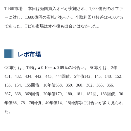
T-Bill市場 本日は短国買入オペが実施され、1,000億円のオファ
ーに対し、1,600億円の応札があった。全取利回り較差は+0.004%
であった。Tビル市場はオペ後も出合いはなかった。
レポ市場
GC取引は、T/Nは▲0.10～▲0.09％の出合い。 SC取引は、2年
431、432、434、442、443、444回債、5年債142、145、148、152、
153、154、155回債、10年債358、359、360、362、365、366、
367、368、369回債、20年債179、180、181、182回、183回債、30
年債66、75、76回債、40年債14、15回債等に引合いが多く見られ
た。