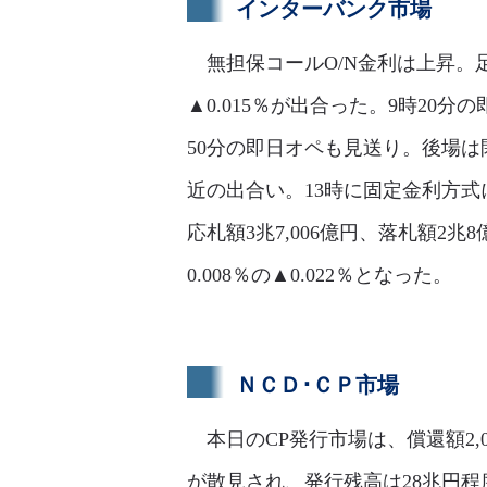
インターバンク市場
無担保コールO/N金利は上昇。足許
▲0.015％が出合った。9時20分
50分の即日オペも見送り。後場は
近の出合い。13時に固定金利方式によ
応札額3兆7,006億円、落札額2
0.008％の▲0.022％となった。
ＮＣＤ･ＣＰ市場
本日のCP発行市場は、償還額2,
が散見され、発行残高は28兆円程