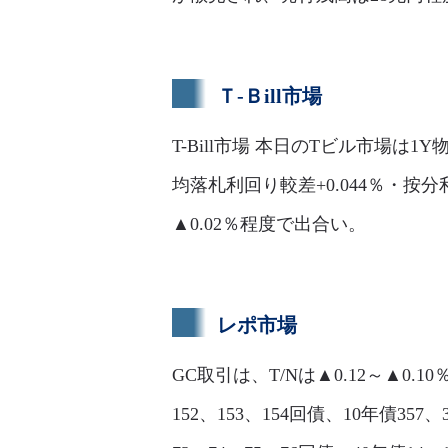
Ｔ-Ｂill市場
T-Bill市場 本日のTビル市場
均落札利回り較差+0.044％・按
▲0.02％程度で出合い。
レポ市場
GC取引は、T/Nは▲0.12～▲0.10
152、153、154回債、10年債357、