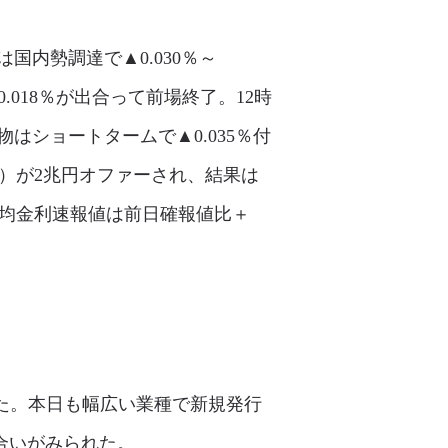
国内勢調達で▲0.030％～
0.018％が出合って前場終了。12時
はショートタームで▲0.035％付
/14）が2兆円オファーされ、結果は
重平均金利速報値は前日確報値比＋
った。本日も幅広い業種で新規発行
合いがみられた。