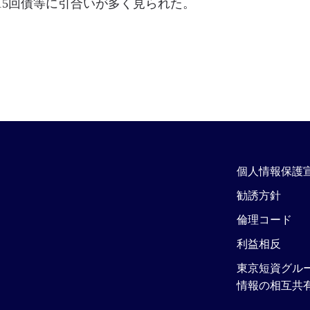
14、15回債等に引合いが多く見られた。
個人情報保護
勧誘方針
倫理コード
利益相反
東京短資グル
情報の相互共