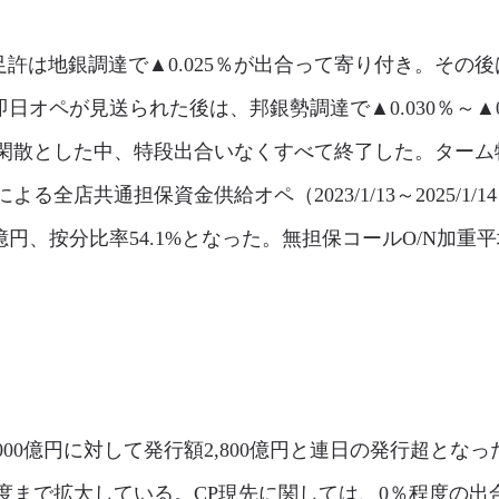
は地銀調達で▲0.025％が出合って寄り付き。その後は
の即日オペが見送られた後は、邦銀勢調達で▲0.030％～▲
閑散とした中、特段出合いなくすべて終了した。ターム物
る全店共通担保資金供給オペ（2023/1/13～2025/1
兆8億円、按分比率54.1%となった。無担保コールO/N加
000億円に対して発行額2,800億円と連日の発行超とな
度まで拡大している。CP現先に関しては、0％程度の出