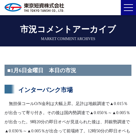
市況コメントアーカイブ
MARKET COMMENT ARCHIVES
■1月6日金曜日 本日の市況
インターバンク市場
無担保コールO/N金利は大幅上昇。足許は地銀調達で▲0.015％
が出合って寄り付き。その後は国内勢調達で▲0.050％～▲0.005％
が出合った。9時20分の即日オペが見送られた後は、邦銀勢調達で
▲0.030％～▲0.005％が出合って前場終了。12時50分の即日オペも