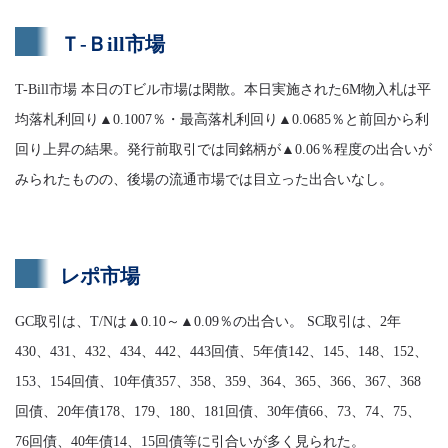
Ｔ-Ｂill市場
T-Bill市場 本日のTビル市場は閑散。本日実施された6M物入札は平
均落札利回り▲0.1007％・最高落札利回り▲0.0685％と前回から利
回り上昇の結果。発行前取引では同銘柄が▲0.06％程度の出合いが
みられたものの、後場の流通市場では目立った出合いなし。
レポ市場
GC取引は、T/Nは▲0.10～▲0.09％の出合い。 SC取引は、2年
430、431、432、434、442、443回債、5年債142、145、148、152、
153、154回債、10年債357、358、359、364、365、366、367、368
回債、20年債178、179、180、181回債、30年債66、73、74、75、
76回債、40年債14、15回債等に引合いが多く見られた。