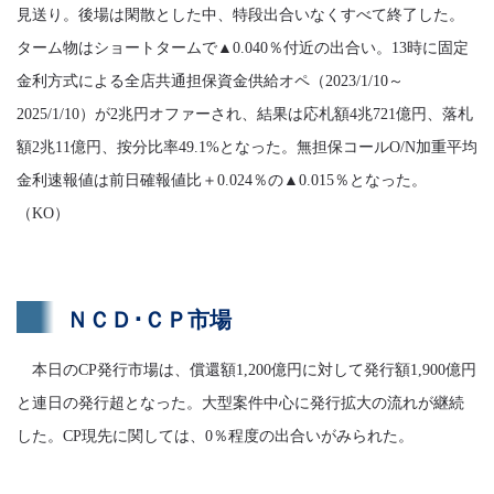
見送り。後場は閑散とした中、特段出合いなくすべて終了した。
ターム物はショートタームで▲0.040％付近の出合い。13時に固定
金利方式による全店共通担保資金供給オペ（2023/1/10～
2025/1/10）が2兆円オファーされ、結果は応札額4兆721億円、落札
額2兆11億円、按分比率49.1%となった。無担保コールO/N加重平均
金利速報値は前日確報値比＋0.024％の▲0.015％となった。
（KO）
ＮＣＤ･ＣＰ市場
本日のCP発行市場は、償還額1,200億円に対して発行額1,900億円
と連日の発行超となった。大型案件中心に発行拡大の流れが継続
した。CP現先に関しては、0％程度の出合いがみられた。