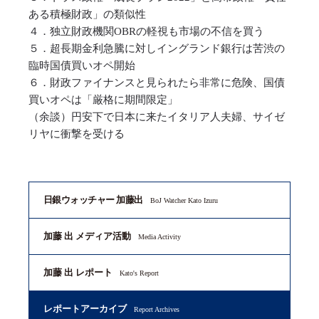
ある積極財政」の類似性
４．独立財政機関OBRの軽視も市場の不信を買う
５．超長期金利急騰に対しイングランド銀行は苦渋の
臨時国債買いオペ開始
６．財政ファイナンスと見られたら非常に危険、国債
買いオペは「厳格に期間限定」
（余談）円安下で日本に来たイタリア人夫婦、サイゼ
リヤに衝撃を受ける
日銀ウォッチャー 加藤出
BoJ Watcher Kato Izuru
加藤 出 メディア活動
Media Activity
加藤 出 レポート
Kato's Report
レポートアーカイブ
Report Archives