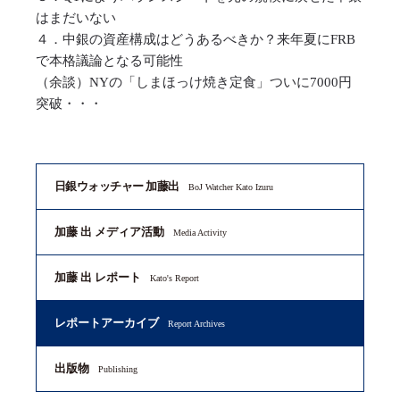
はまだいない
４．中銀の資産構成はどうあるべきか？来年夏にFRB
で本格議論となる可能性
（余談）NYの「しまほっけ焼き定食」ついに7000円
突破・・・
日銀ウォッチャー 加藤出
BoJ Watcher Kato Izuru
加藤 出 メディア活動
Media Activity
加藤 出 レポート
Kato's Report
レポートアーカイブ
Report Archives
出版物
Publishing