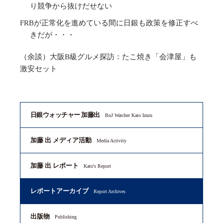
り競争から抜けだせない
FRBが正常化を進めている間に日銀も政策を修正すべ
きだが・・・
（余談）大阪B級グルメ探訪：たこ焼き「会津屋」も
激安セット
日銀ウォッチャー 加藤出
BoJ Watcher Kato Izuru
加藤 出 メディア活動
Media Activity
加藤 出 レポート
Kato's Report
レポートアーカイブ
Report Archives
出版物
Publishing