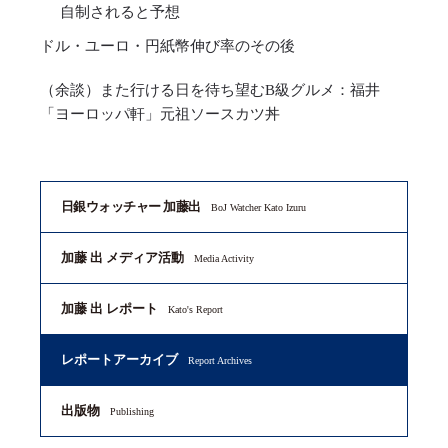
自制されると予想
ドル・ユーロ・円紙幣伸び率のその後
（余談）また行ける日を待ち望むB級グルメ：福井
「ヨーロッパ軒」元祖ソースカツ丼
日銀ウォッチャー 加藤出
BoJ Watcher Kato Izuru
加藤 出 メディア活動
Media Activity
加藤 出 レポート
Kato's Report
レポートアーカイブ
Report Archives
出版物
Publishing