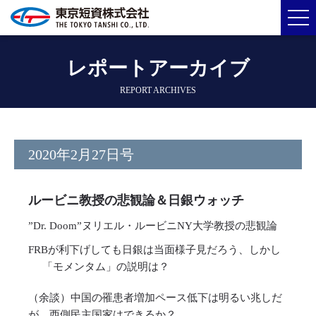
レポートアーカイブ
REPORT ARCHIVES
2020年2月27日号
ルービニ教授の悲観論＆日銀ウォッチ
”Dr. Doom”ヌリエル・ルービニNY大学教授の悲観論
FRBが利下げしても日銀は当面様子見だろう、しかし
「モメンタム」の説明は？
（余談）中国の罹患者増加ペース低下は明るい兆しだ
が、西側民主国家はできるか？