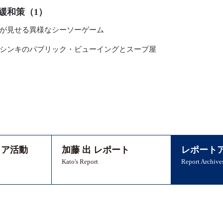
緩和策（1）
が見せる異様なシーソーゲーム
シンキのパブリック・ビューイングとスープ屋
ィア活動
加藤 出 レポート
レポート
Kato's Report
Report Archive