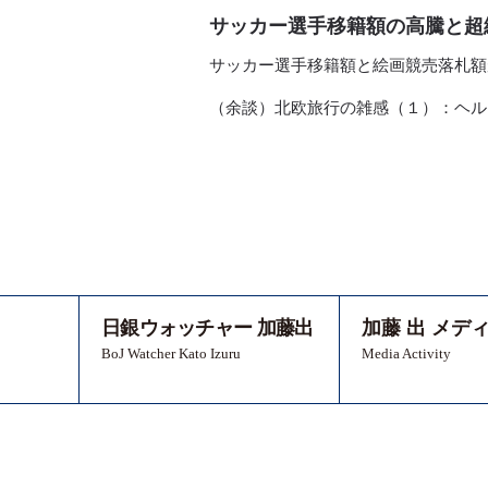
サッカー選手移籍額の高騰と超
サッカー選手移籍額と絵画競売落札額
（余談）北欧旅行の雑感（１）：ヘル
日銀ウォッチャー 加藤出
加藤 出 メデ
BoJ Watcher Kato Izuru
Media Activity