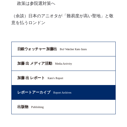
政策は参院選対策へ
（余談）日本のアニオタが「難易度が高い聖地」と敬
意を払うロンドン
日銀ウォッチャー 加藤出
BoJ Watcher Kato Izuru
加藤 出 メディア活動
Media Activity
加藤 出 レポート
Kato's Report
レポートアーカイブ
Report Archives
出版物
Publishing