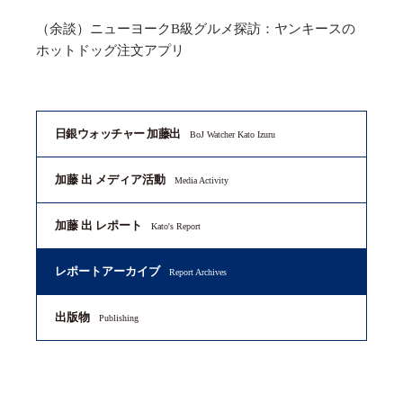
（余談）ニューヨークB級グルメ探訪：ヤンキースの
ホットドッグ注文アプリ
日銀ウォッチャー 加藤出
BoJ Watcher Kato Izuru
加藤 出 メディア活動
Media Activity
加藤 出 レポート
Kato's Report
レポートアーカイブ
Report Archives
出版物
Publishing