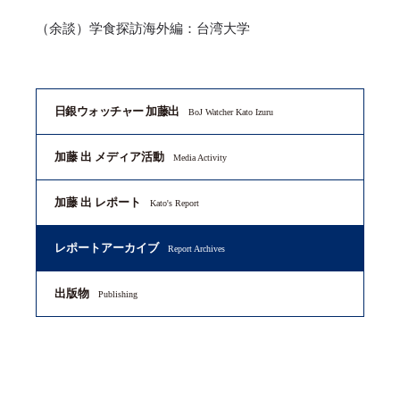
（余談）学食探訪海外編：台湾大学
日銀ウォッチャー 加藤出
BoJ Watcher Kato Izuru
加藤 出 メディア活動
Media Activity
加藤 出 レポート
Kato's Report
レポートアーカイブ
Report Archives
出版物
Publishing