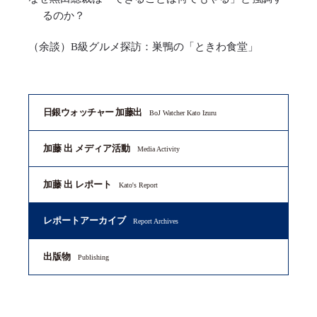
るのか？
（余談）B級グルメ探訪：巣鴨の「ときわ食堂」
日銀ウォッチャー 加藤出
BoJ Watcher Kato Izuru
加藤 出 メディア活動
Media Activity
加藤 出 レポート
Kato's Report
レポートアーカイブ
Report Archives
出版物
Publishing