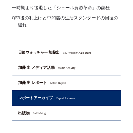
一時期より後退した「シェール資源革命」の熱狂
QE3後の利上げと中間層の生活スタンダードの回復の
遅れ
日銀ウォッチャー 加藤出
BoJ Watcher Kato Izuru
加藤 出 メディア活動
Media Activity
加藤 出 レポート
Kato's Report
レポートアーカイブ
Report Archives
出版物
Publishing