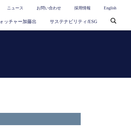
ニュース
お問い合わせ
採用情報
English
ォッチャー加藤出
サステナビリティ/ESG
サ
イ
ト
内
検
索