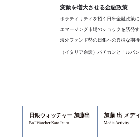
変動を増大させる金融政策
ボラティリティを招く日米金融政策に
エマージング市場のショックを誘発する
海外ファンド勢の日銀への異様な期待
（イタリア余談）バチカンと「ルパン
日銀ウォッチャー 加藤出
加藤 出 メデ
BoJ Watcher Kato Izuru
Media Activity