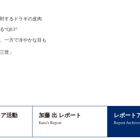
対するドラギの皮肉
“QE3”
、一方で冷やかな目も
三世」
ィア活動
加藤 出 レポート
レポート
Kato's Report
Report Archive