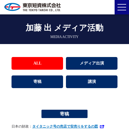
加藤 出 メディア活動
MEDIA ACTIVITY
ALL
メディア出演
寄稿
講演
寄稿
日本の財政：
タイタニック号の売店で安売りをするの図