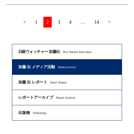
<
1
2
3
4
…
14
>
日銀ウォッチャー 加藤出
BoJ Watcher Kato Izuru
加藤 出 メディア活動
Media Activity
加藤 出 レポート
Kato's Report
レポートアーカイブ
Report Archives
出版物
Publishing