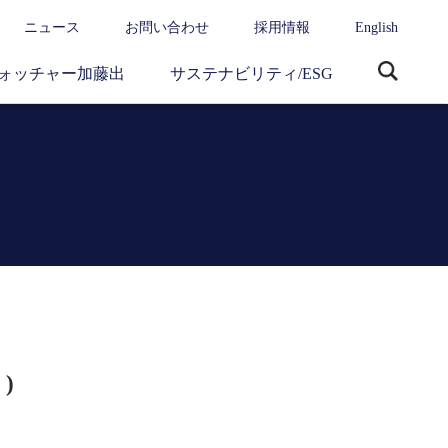
ニュース
お問い合わせ
採用情報
English
ォッチャー加藤出
サステナビリティ/ESG
サ
イ
ト
内
検
索
 )