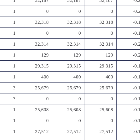
1
32,187
32,187
32,187
-0
1
0
0
0
-0
1
32,318
32,318
32,318
-0
1
0
0
0
-0
1
32,314
32,314
32,314
-0
1
129
129
129
-0
1
29,315
29,315
29,315
-0
1
400
400
400
-0
3
25,679
25,679
25,679
-0
3
0
0
0
-0
1
25,608
25,608
25,608
-0
1
0
0
0
-0
1
27,512
27,512
27,512
-0