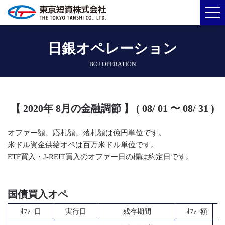
日銀オペレーション
BOJ OPERATION
【 2020年 8月の金融調節 】 ( 08/ 01 〜 08/ 31 )
オファー額、応札額、落札額は億円単位です。
米ドル資金供給オペは百万米ドル単位です。
ETF買入・J-REIT買入のオファー日の欄は約定日です。
国債買入オペ
ｵﾌｧｰ日
実行日
残存期間
ｵﾌｧｰ額