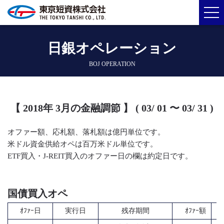
日銀オペレーション
BOJ OPERATION
【 2018年 3月の金融調節 】 ( 03/ 01 〜 03/ 31 )
オファー額、応札額、落札額は億円単位です。
米ドル資金供給オペは百万米ドル単位です。
ETF買入・J-REIT買入のオファー日の欄は約定日です。
国債買入オペ
ｵﾌｧｰ日
実行日
残存期間
ｵﾌｧｰ額