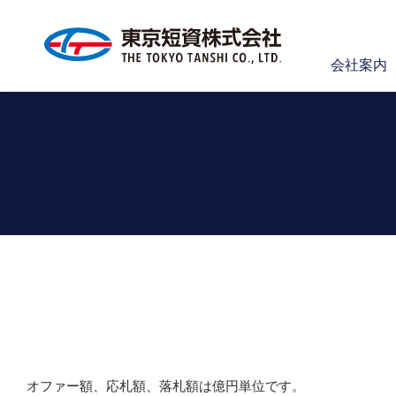
会社案内
【
オファー額、応札額、落札額は億円単位です。