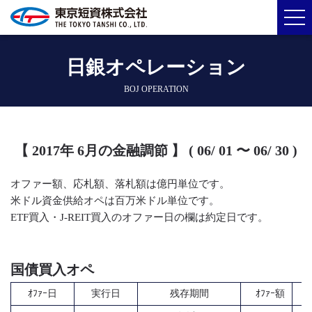
日銀オペレーション
BOJ OPERATION
【 2017年 6月の金融調節 】 ( 06/ 01 〜 06/ 30 )
オファー額、応札額、落札額は億円単位です。
米ドル資金供給オペは百万米ドル単位です。
ETF買入・J-REIT買入のオファー日の欄は約定日です。
国債買入オペ
ｵﾌｧｰ日
実行日
残存期間
ｵﾌｧｰ額