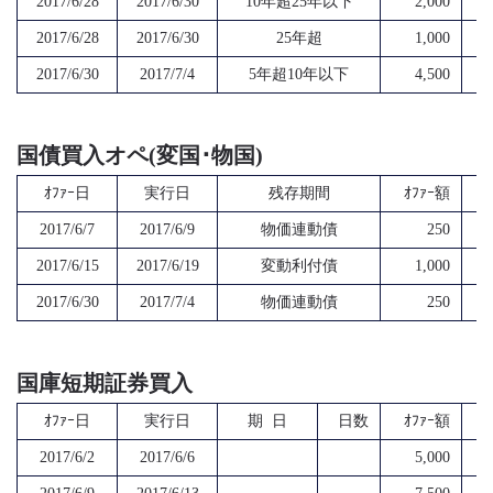
2017/6/28
2017/6/30
10年超25年以下
2,000
2017/6/28
2017/6/30
25年超
1,000
2017/6/30
2017/7/4
5年超10年以下
4,500
国債買入オペ(変国･物国)
ｵﾌｧｰ日
実行日
残存期間
ｵﾌｧｰ額
2017/6/7
2017/6/9
物価連動債
250
2017/6/15
2017/6/19
変動利付債
1,000
2017/6/30
2017/7/4
物価連動債
250
国庫短期証券買入
ｵﾌｧｰ日
実行日
期 日
日数
ｵﾌｧｰ額
2017/6/2
2017/6/6
5,000