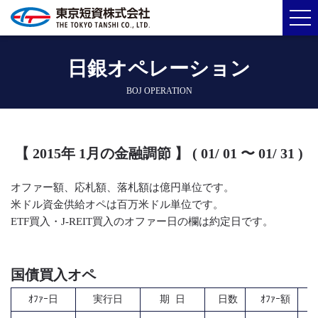
日銀オペレーション
BOJ OPERATION
【 2015年 1月の金融調節 】 ( 01/ 01 〜 01/ 31 )
オファー額、応札額、落札額は億円単位です。
米ドル資金供給オペは百万米ドル単位です。
ETF買入・J-REIT買入のオファー日の欄は約定日です。
国債買入オペ
ｵﾌｧｰ日
実行日
期 日
日数
ｵﾌｧｰ額