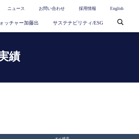
ニュース
お問い合わせ
採用情報
English
ォッチャー加藤出
サステナビリティ/ESG
サ
イ
ト
内
実績
検
索
オペ残高