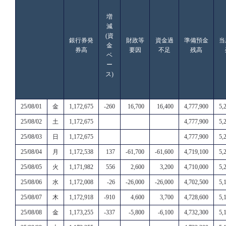
増
減
(資
銀行券発
財政等
資金過
準備預金
当
金
券高
要因
不足
残高
ベ
ー
ス)
25/08/01
金
1,172,675
-260
16,700
16,400
4,777,900
5,
25/08/02
土
1,172,675
4,777,900
5,
25/08/03
日
1,172,675
4,777,900
5,
25/08/04
月
1,172,538
137
-61,700
-61,600
4,719,100
5,
25/08/05
火
1,171,982
556
2,600
3,200
4,710,000
5,
25/08/06
水
1,172,008
-26
-26,000
-26,000
4,702,500
5,
25/08/07
木
1,172,918
-910
4,600
3,700
4,728,600
5,
25/08/08
金
1,173,255
-337
-5,800
-6,100
4,732,300
5,