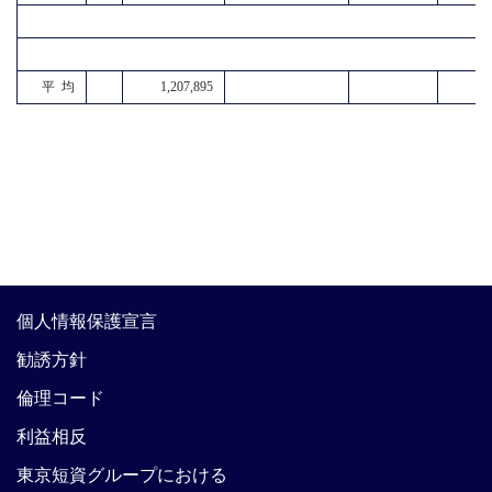
平 均
1,207,895
個人情報保護宣言
勧誘方針
倫理コード
利益相反
東京短資グループにおける