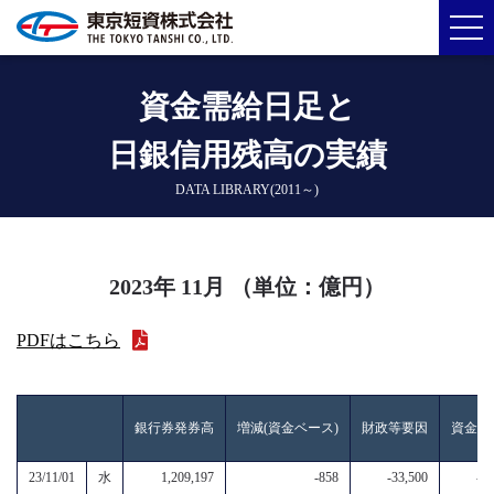
資金需給日足と
日銀信用残高の実績
DATA LIBRARY(2011～)
2023年 11月 （単位：億円）
PDFはこちら
銀行券発券高
増減(資金ベース)
財政等要因
資金過
23/11/01
水
1,209,197
-858
-33,500
-34