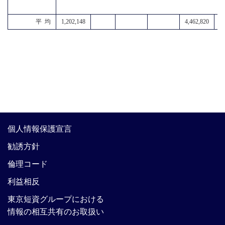
平 均
1,202,148
4,462,820
5,
個人情報保護宣言
勧誘方針
倫理コード
利益相反
東京短資グループにおける
情報の相互共有のお取扱い