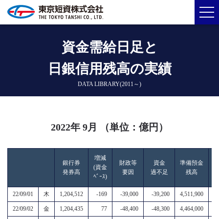
資金需給日足と
日銀信用残高の実績
DATA LIBRARY(2011～)
2022年 9月 （単位：億円）
増減
銀行券
財政等
資金
準備預金
(資金
発券高
要因
過不足
残高
ﾍﾞｰｽ)
22/09/01
木
1,204,512
-169
-39,000
-39,200
4,511,900
5,
22/09/02
金
1,204,435
77
-48,400
-48,300
4,464,000
5,