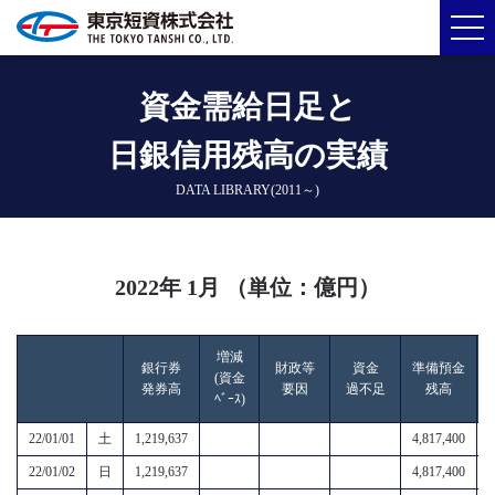
資金需給日足と
日銀信用残高の実績
DATA LIBRARY(2011～)
2022年 1月 （単位：億円）
増減
銀行券
財政等
資金
準備預金
(資金
発券高
要因
過不足
残高
ﾍﾞｰｽ)
22/01/01
土
1,219,637
4,817,400
22/01/02
日
1,219,637
4,817,400