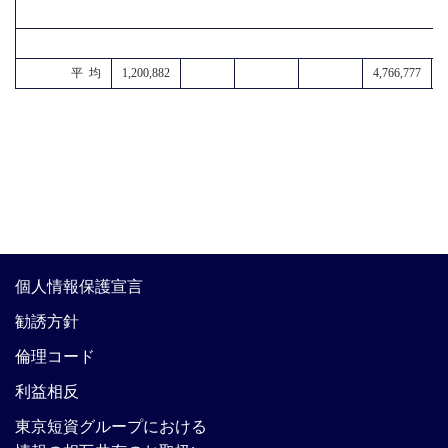
平 均
1,200,882
4,766,777
1
個人情報保護宣言
勧誘方針
倫理コード
利益相反
東京短資グループにおける