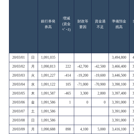
増減
銀行券発
財政等
資金過
準備預金
(資金
券高
要因
不足
残高
ﾍﾞｰｽ)
20/03/01
日
1,091,035
3,494,800
20/03/02
月
1,090,813
222
-42,700
-42,500
3,466,400
20/03/03
火
1,091,227
-414
-19,200
-19,600
3,446,500
20/03/04
水
1,091,122
105
-71,000
-70,900
3,390,100
20/03/05
木
1,091,587
-465
3,300
2,800
3,397,400
20/03/06
金
1,091,586
1
0
0
3,391,000
20/03/07
土
1,091,586
3,391,000
20/03/08
日
1,091,586
3,391,000
20/03/09
月
1,090,688
898
4,100
5,000
3,416,100