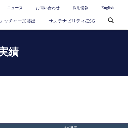
ニュース
お問い合わせ
採用情報
English
ォッチャー加藤出
サステナビリティ/ESG
サ
イ
ト
内
実績
検
索
オペ残高