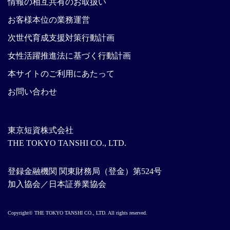
情報の相互共有のお取扱い
お客様本位の業務運営
次世代育成支援対策行動計画
女性活躍推進法に基づく行動計画
本サイトのご利用にあたって
お問い合わせ
東京短資株式会社
THE TOKYO TANSHI CO., LTD.
登録金融機関 関東財務局（登金）第524号
加入協会／日本証券業協会
Copyright© THE TOKYO TANSHI CO., LTD. All rights reserved.