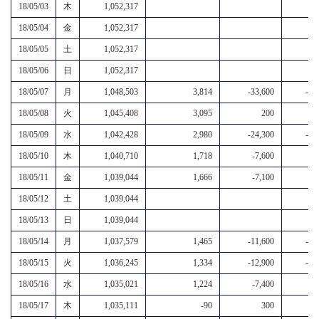
18/05/03
木
1,052,317
18/05/04
金
1,052,317
18/05/05
土
1,052,317
18/05/06
日
1,052,317
18/05/07
月
1,048,503
3,814
-33,600
-29
18/05/08
火
1,045,408
3,095
200
3
18/05/09
水
1,042,428
2,980
-24,300
-21
18/05/10
木
1,040,710
1,718
-7,600
-5
18/05/11
金
1,039,044
1,666
-7,100
-5
18/05/12
土
1,039,044
18/05/13
日
1,039,044
18/05/14
月
1,037,579
1,465
-11,600
-10
18/05/15
火
1,036,245
1,334
-12,900
-11
18/05/16
水
1,035,021
1,224
-7,400
-6
18/05/17
木
1,035,111
-90
300