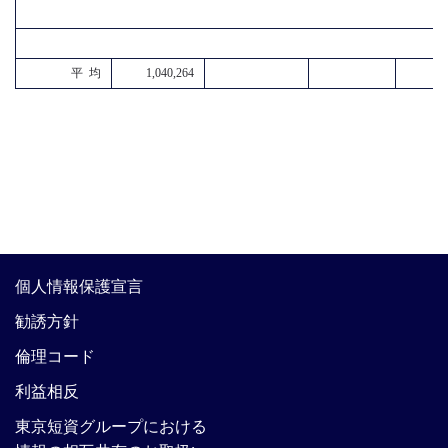
平 均
1,040,264
個人情報保護宣言
勧誘方針
倫理コード
利益相反
東京短資グループにおける