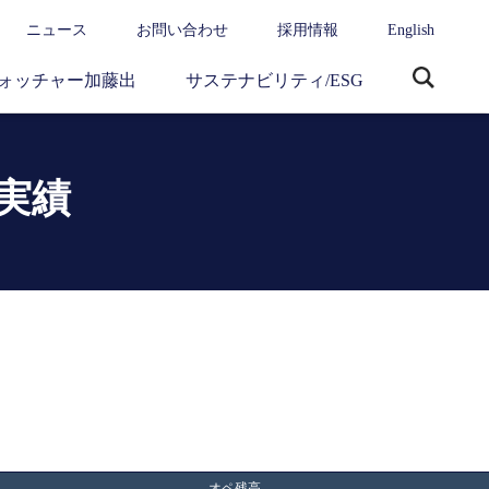
ニュース
お問い合わせ
採用情報
English
ォッチャー加藤出
サステナビリティ/ESG
サ
イ
ト
内
実績
検
索
オペ残高