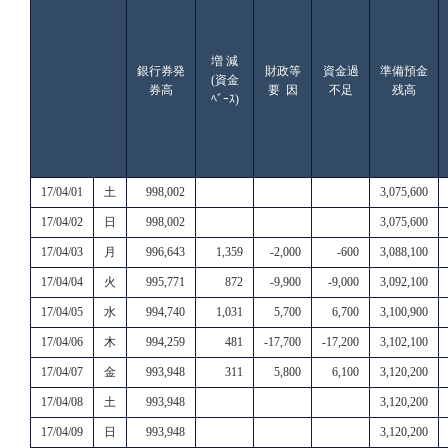
増 減
銀行券発
財政等
資金過
準備預金
(資金
券高
要 因
不足
残高
ﾍﾞｰｽ)
17/04/01
土
998,002
3,075,600
17/04/02
日
998,002
3,075,600
17/04/03
月
996,643
1,359
-2,000
-600
3,088,100
17/04/04
火
995,771
872
-9,900
-9,000
3,092,100
17/04/05
水
994,740
1,031
5,700
6,700
3,100,900
17/04/06
木
994,259
481
-17,700
-17,200
3,102,100
17/04/07
金
993,948
311
5,800
6,100
3,120,200
17/04/08
土
993,948
3,120,200
17/04/09
日
993,948
3,120,200