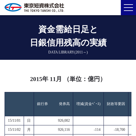
資金需給日足と
日銀信用残高の実績
DATA LIBRARY(2011～)
2015年 11月 （単位：億円）
銀行券 発券高
増減(資金ﾍﾞｰｽ)
財政等要因
資
15/11/01
日
926,002
15/11/02
月
926,116
-114
-18,700