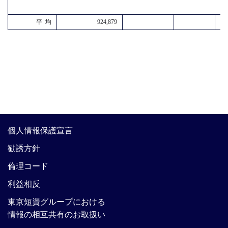
平 均
924,879
個人情報保護宣言
勧誘方針
倫理コード
利益相反
東京短資グループにおける
情報の相互共有のお取扱い