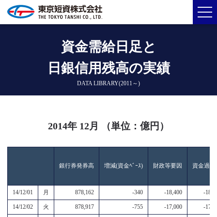
資金需給日足と
日銀信用残高の実績
DATA LIBRARY(2011～)
2014年 12月 （単位：億円）
銀行券発券高
増減(資金ﾍﾞｰｽ)
財政等要因
資金過不
14/12/01
月
878,162
-340
-18,400
-18,7
14/12/02
火
878,917
-755
-17,000
-17,8