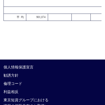
平 均
901,074
個人情報保護宣言
勧誘方針
倫理コード
利益相反
東京短資グループにおける