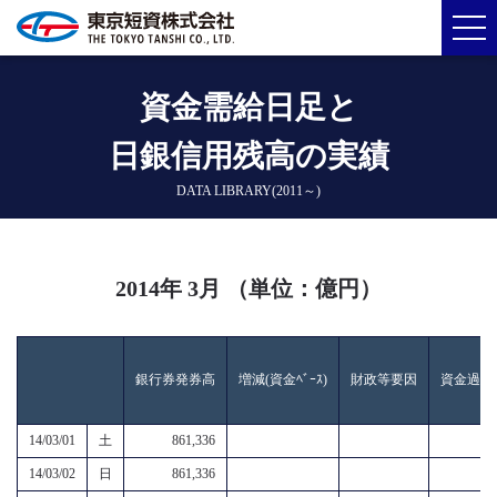
資金需給日足と
日銀信用残高の実績
DATA LIBRARY(2011～)
2014年 3月 （単位：億円）
銀行券発券高
増減(資金ﾍﾞｰｽ)
財政等要因
資金過不
14/03/01
土
861,336
14/03/02
日
861,336