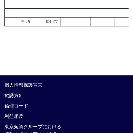
平 均
861,177
個人情報保護宣言
勧誘方針
倫理コード
利益相反
東京短資グループにおける