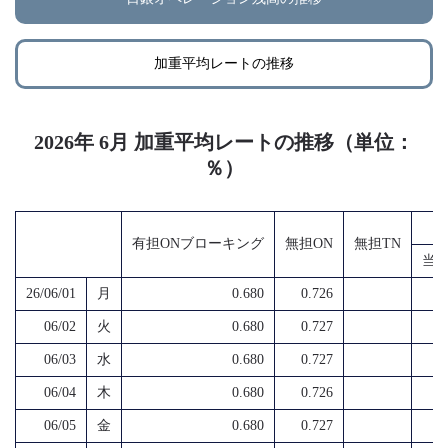
加重平均レートの推移
2026年 6月 加重平均レートの推移（単位：
％）
有担ONブローキング
無担ON
無担TN
当
26/06/01
月
0.680
0.726
06/02
火
0.680
0.727
06/03
水
0.680
0.727
06/04
木
0.680
0.726
06/05
金
0.680
0.727