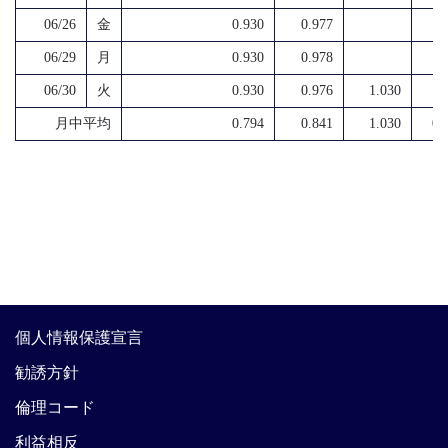
06/26
金
0.930
0.977
06/29
月
0.930
0.978
06/30
火
0.930
0.976
1.030
月中平均
0.794
0.841
1.030
0.
個人情報保護宣言
勧誘方針
倫理コード
利益相反