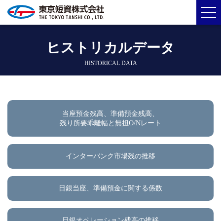
ヒストリカルデータ
HISTORICAL DATA
当座預金残高、準備預金残高、
残り所要乖離幅と無担O/Nレート
インターバンク市場残の推移
日銀当座、準備預金に関する係数
日銀オペレーション残高の推移