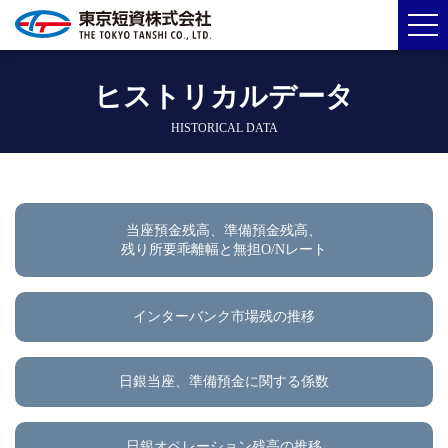
ヒストリカルデータ
HISTORICAL DATA
当座預金残高、準備預金残高、
残り所要乖離幅と無担O/Nレート
インターバンク市場残の推移
日銀当座、準備預金に関する係数
日銀オペレーション残高の推移