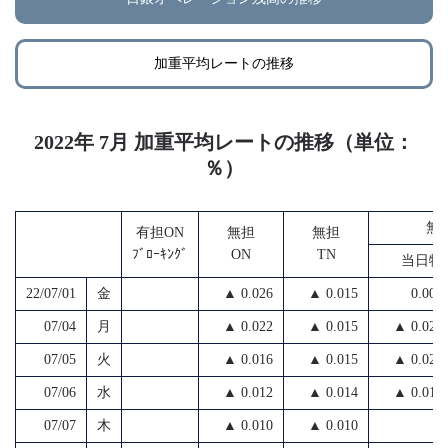
加重平均レートの推移
2022年 7月 加重平均レートの推移（単位：
％）
無
有担ON
無担
無担
ﾌﾞﾛｰｷﾝｸﾞ
ON
TN
当日物
22/07/01
金
▲ 0.026
▲ 0.015
0.004
07/04
月
▲ 0.022
▲ 0.015
▲ 0.024
07/05
火
▲ 0.016
▲ 0.015
▲ 0.020
07/06
水
▲ 0.012
▲ 0.014
▲ 0.010
07/07
木
▲ 0.010
▲ 0.010