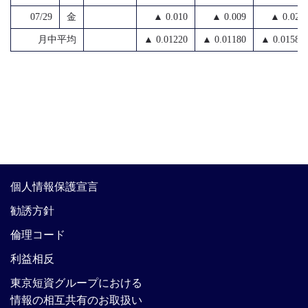
07/29
金
▲ 0.010
▲ 0.009
▲ 0.020
月中平均
▲ 0.01220
▲ 0.01180
▲ 0.01583
個人情報保護宣言
勧誘方針
倫理コード
利益相反
東京短資グループにおける
情報の相互共有のお取扱い