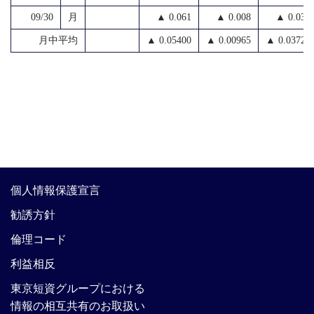
09/30
月
▲ 0.061
▲ 0.008
▲ 0.030
月中平均
▲ 0.05400
▲ 0.00965
▲ 0.03721
個人情報保護宣言
勧誘方針
倫理コード
利益相反
東京短資グループにおける
情報の相互共有のお取扱い