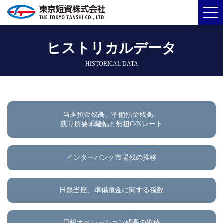
ヒストリカルデータ
HISTORICAL DATA
当座預金残高、準備預金残高、
残り所要乖離幅と無担O/Nレート
インターバンク市場残の推移
日銀当座、準備預金に関する係数
日銀オペレーション残高の推移