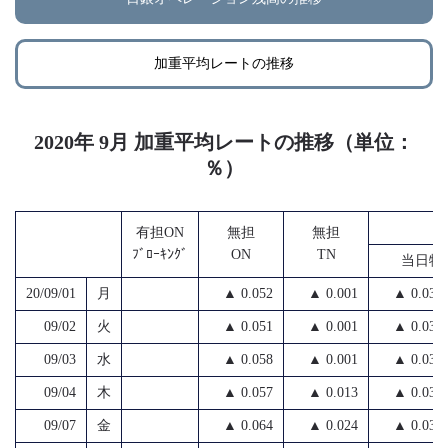
加重平均レートの推移
2020年 9月 加重平均レートの推移（単位：
％）
無担
有担ON
無担
無担
ﾌﾞﾛｰｷﾝｸﾞ
ON
TN
当日物
20/09/01
月
▲ 0.052
▲ 0.001
▲ 0.030
09/02
火
▲ 0.051
▲ 0.001
▲ 0.034
09/03
水
▲ 0.058
▲ 0.001
▲ 0.035
09/04
木
▲ 0.057
▲ 0.013
▲ 0.034
09/07
金
▲ 0.064
▲ 0.024
▲ 0.035