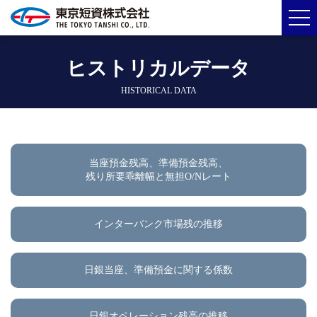
ヒストリカルデータ
HISTORICAL DATA
当座預金残高、準備預金残高、
残り所要乖離幅と無担O/Nレート
インターバンク市場残の推移
日銀当座、準備預金に関する係数
日銀オペレーション残高の推移