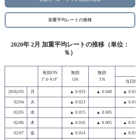
加重平均レートの推移
2020年 2月 加重平均レートの推移（単位：
％）
無
有担ON
無担
無担
ﾌﾞﾛｰｷﾝｸﾞ
ON
TN
当日物
20/02/03
月
▲ 0.033
▲ 0.040
▲ 0.010
02/04
火
▲ 0.023
▲ 0.010
02/05
水
▲ 0.015
▲ 0.005
02/06
木
▲ 0.016
▲ 0.005
▲ 0.010
02/07
金
▲ 0.014
▲ 0.010