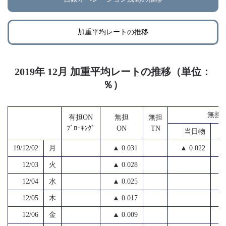
加重平均レートの推移
2019年 12月 加重平均レートの推移（単位：
％）
無担１
有担ON
無担
無担
ﾌﾞﾛｰｷﾝｸﾞ
ON
TN
当日物
19/12/02
月
▲ 0.031
▲ 0.022
12/03
火
▲ 0.028
12/04
水
▲ 0.025
12/05
木
▲ 0.017
12/06
金
▲ 0.009