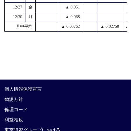
12/27
金
▲ 0.051
12/30
月
▲ 0.068
月中平均
▲ 0.03762
▲ 0.02750
▲ 
個人情報保護宣言
勧誘方針
倫理コード
利益相反
東京短資グループにおける