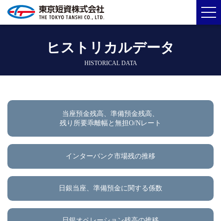
ヒストリカルデータ
HISTORICAL DATA
当座預金残高、準備預金残高、
残り所要乖離幅と無担O/Nレート
インターバンク市場残の推移
日銀当座、準備預金に関する係数
日銀オペレーション残高の推移