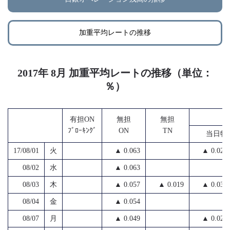
加重平均レートの推移
2017年 8月 加重平均レートの推移（単位：
％）
無
有担ON
無担
無担
ﾌﾞﾛｰｷﾝｸﾞ
ON
TN
当日物
17/08/01
火
▲ 0.063
▲ 0.027
08/02
水
▲ 0.063
08/03
木
▲ 0.057
▲ 0.019
▲ 0.035
08/04
金
▲ 0.054
08/07
月
▲ 0.049
▲ 0.025