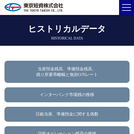
ヒストリカルデータ
HISTORICAL DATA
当座預金残高、準備預金残高、
残り所要乖離幅と無担O/Nレート
インターバンク市場残の推移
日銀当座、準備預金に関する係数
日銀オペレーション残高の推移