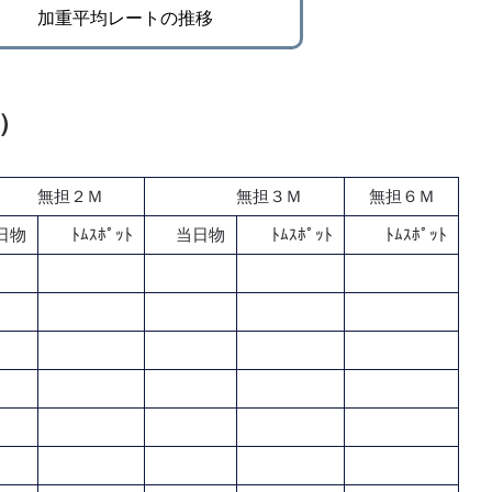
加重平均レートの推移
％）
無担２Ｍ
無担３Ｍ
無担６Ｍ
日物
ﾄﾑｽﾎﾟｯﾄ
当日物
ﾄﾑｽﾎﾟｯﾄ
ﾄﾑｽﾎﾟｯﾄ