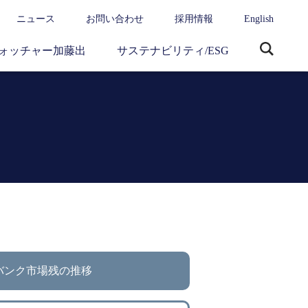
ニュース
お問い合わせ
採用情報
English
ォッチャー加藤出
サステナビリティ/ESG
サ
イ
ト
内
検
索
バンク市場残の推移