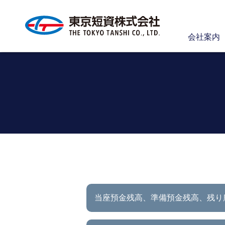
会社案内
当座預金残高、準備預金残高、
残り