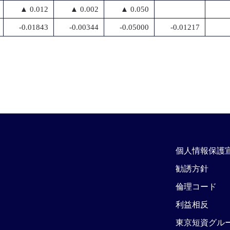
▲ 0.012
▲ 0.002
▲ 0.050
-0.01843
-0.00344
-0.05000
-0.01217
個人情報保護
勧誘方針
倫理コード
利益相反
東京短資グル