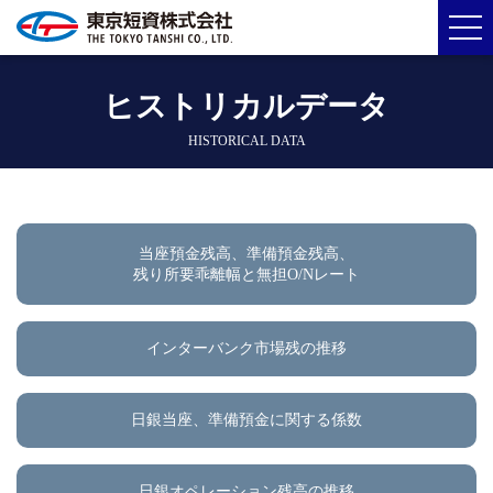
ヒストリカルデータ
HISTORICAL DATA
当座預金残高、準備預金残高、
残り所要乖離幅と無担O/Nレート
インターバンク市場残の推移
日銀当座、準備預金に関する係数
日銀オペレーション残高の推移