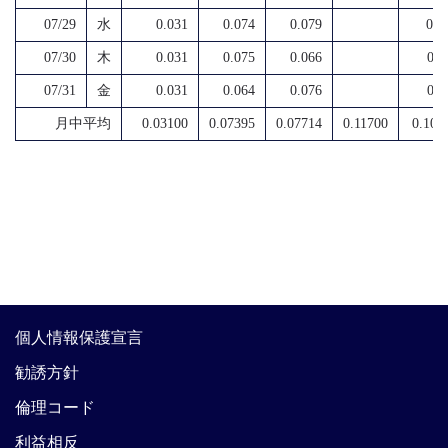
07/29
水
0.031
0.074
0.079
0.0
07/30
木
0.031
0.075
0.066
0.1
07/31
金
0.031
0.064
0.076
0.1
月中平均
0.03100
0.07395
0.07714
0.11700
0.107
個人情報保護宣言
勧誘方針
倫理コード
利益相反