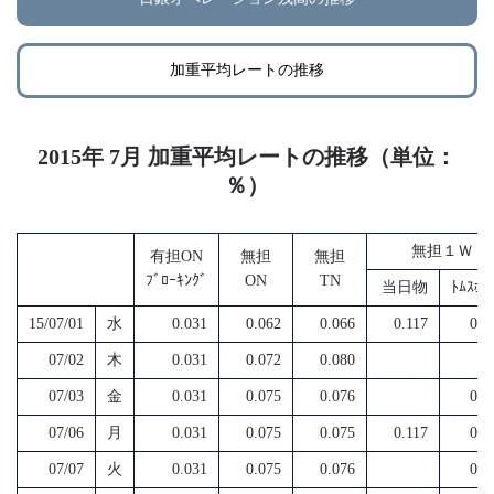
加重平均レートの推移
2015年 7月 加重平均レートの推移（単位：
％）
無担１Ｗ
有担ON
無担
無担
ﾌﾞﾛｰｷﾝｸﾞ
ON
TN
当日物
ﾄﾑｽﾎﾟ
15/07/01
水
0.031
0.062
0.066
0.117
0.1
07/02
木
0.031
0.072
0.080
07/03
金
0.031
0.075
0.076
0.1
07/06
月
0.031
0.075
0.075
0.117
0.0
07/07
火
0.031
0.075
0.076
0.1