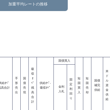
加重平均レートの推移
国債買入
吸
米
収
ド
手
国
ｵ
短
短
固
国債
ル
供給ｵﾍﾟ
形
債
ﾍﾟ
供給ｵﾍﾟ-
国
国
定
補完
資
金利
残高合計
売
売
残
吸収ｵﾍﾟ
買
売
利
供給
金
入札
出
現
高
入
却
回
供
合
り
給
計