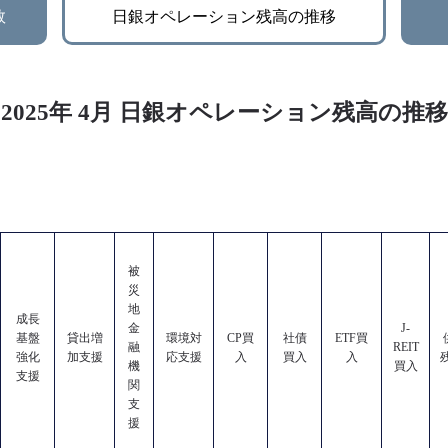
数
日銀オペレーション残高の推移
2025年 4月 日銀オペレーション残高の推移
被
災
地
成長
金
J-
基盤
貸出増
環境対
CP買
社債
ETF買
融
REIT
強化
加支援
応支援
入
買入
入
機
買入
支援
関
支
援