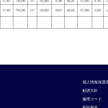
17,307
730,190
517
142,065
8,789
46,207
371,962
6,782
1
17,307
730,190
517
142,065
9,827
48,205
371,962
6,643
1
個人情報保護
勧誘方針
倫理コード
利益相反