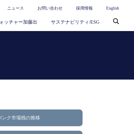
ニュース
お問い合わせ
採用情報
English
ォッチャー加藤出
サステナビリティ/ESG
サ
イ
ト
内
検
索
バンク市場残の推移