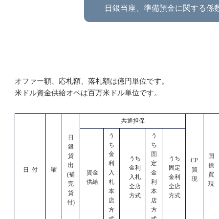
日銀当座、準備預金に関する係
オファー額、応札額、落札額は億円単位です。
米ドル資金供給オペは百万米ドル単位です。
共通担保
う
う
日
ち
ち
銀
金
固
貸
国
うち
うち
CP
利
定
出
債
金利
固定
日 付
曜
買
資金
入
金
(補
買
入札
金利
現
供給
札
利
完
現
全店
全店
本
本
貸
方式
方式
店
店
付)
方
方
式
式