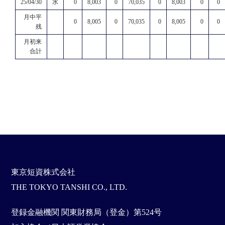
25/04/30
水
0
8,003
0
70,035
0
8,003
0
0
月中平
0
8,005
0
70,035
0
8,005
0
0
残
月初来
合計
東京短資株式会社
THE TOKYO TANSHI CO., LTD.
登録金融機関 関東財務局（登金）第524号