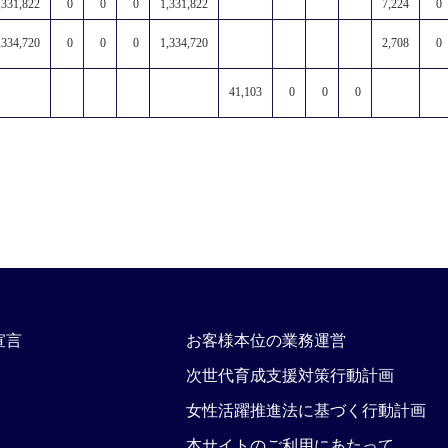
,331,822
0
0
0
1,331,822
7,224
0
,334,720
0
0
0
1,334,720
2,708
0
41,103
0
0
0
宣言
お客様本位の業務運営
次世代育成支援対策行動計画
女性活躍推進法に基づく行動計画
本サイトのご利用にあたって