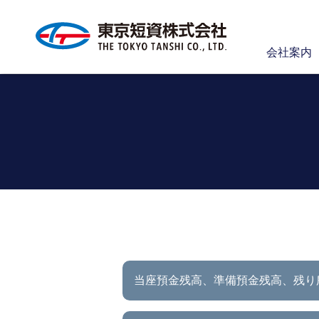
会社案内
当座預金残高、準備預金残高、
残り