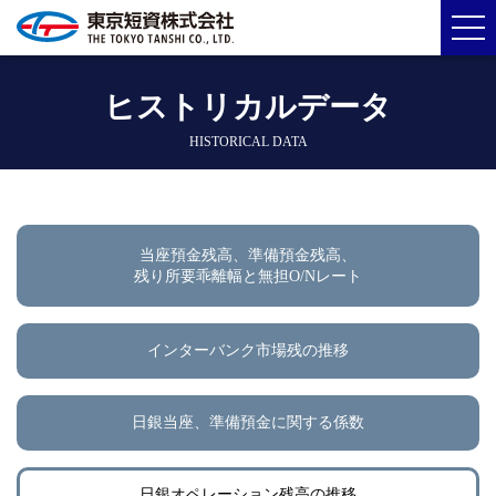
ヒストリカルデータ
HISTORICAL DATA
当座預金残高、準備預金残高、
残り所要乖離幅と無担O/Nレート
インターバンク市場残の推移
日銀当座、準備預金に関する係数
日銀オペレーション残高の推移