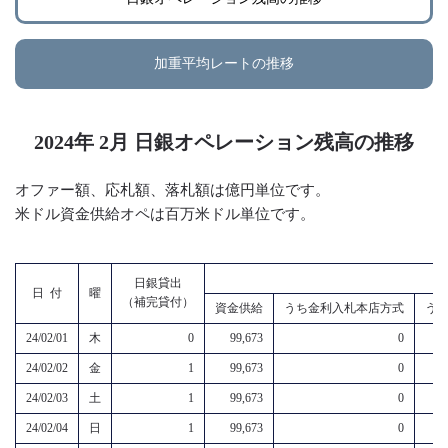
加重平均レートの推移
2024年 2月 日銀オペレーション残高の推移
オファー額、応札額、落札額は億円単位です。
米ドル資金供給オペは百万米ドル単位です。
日銀貸出
日 付
曜
（補完貸付）
資金供給
うち金利入札本店方式
う
24/02/01
木
0
99,673
0
24/02/02
金
1
99,673
0
24/02/03
土
1
99,673
0
24/02/04
日
1
99,673
0